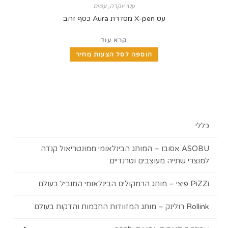
עטי יוקרה
,
עטים
עט X-pen מסדרת Aura כסף זהב
קרא עוד
הוספה לסל הצעות מחיר
כללי
ASOBU אסובו – המותג הבינלאומי ממונטריאול קנדה
למוצרי שתייה מעוצבים וטרנדיים
PiZZi פיצי – מותג הרמקולים הבינלאומי המוביל בעולם
Rollink רולינק – מותג המזוודות החכמות והדקות בעולם