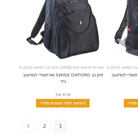
גב/ לפטופ
,
תיקים, תיקי SWISS ומזוודות
מוצרים חדשים
,
תיקי SWISS
,
תיקי גב/ לפטופ
,
תיקים, תיקי SWISS ומזוודות
SWISS GALAXY אורתופדי למחשב
תיק גב SWISS OXFORD אורתופדי למחשב
נייד
קרא עוד
מחיר
הוספה לסל הצעות מחיר
2
1