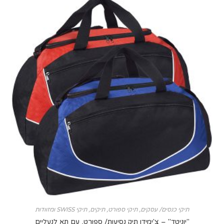
יקי כנסים/ עסקים
,
תיקי ספורט
,
תיקים, תיקי SWISS ומזוודות
יוניטד" – צ'ימידן תיק נסיעות/ ספורט, עם תא לנעליים