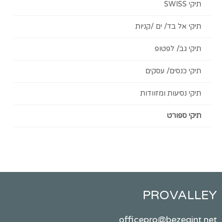
ל בד/ ים /קניות
גב/ לפטופ
כנסים/ עסקים
סיעות ומזוודות
ספורט
PROVA
officepro@beze