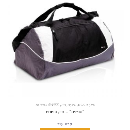
תיקי ספורט
,
תיקים, תיקי SWISS ומזוודות
"ספינינג" – תיק ספורט
קרא עוד