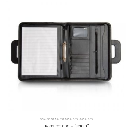
מכתביות
,
מכתביות ומחברות עסקים
"בוסטון" – מכתביה נישאת