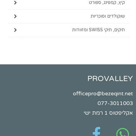
מפינג, ספורט
ים וסוכריות
SWI ומזוודות
PROVA
officepro@beze
077-
ישי