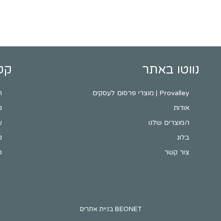
נווטו באתר
קט
Provalley | מוצרי פרסום לעסקים
ח
אודות
ג
המוצרים שלנו
ע
בלוג
ק
צור קשר
כ
BEONET בניית אתרים