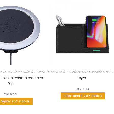
יזרים לטלפון נייד
,
גאדג'טים
,
למשרד
,
לשולחן המנהל
,
מטעני Power Bank
למשרד
,
,
לשולחן המנהל
,
מעמדים ומוצרי
מעמדים ומו
פיקס
פלטת חימום חשמלית לכוס שתי
עור
קרא עוד
קרא עוד
הוספה לסל הצעות מחיר
הוספה לסל הצעות 