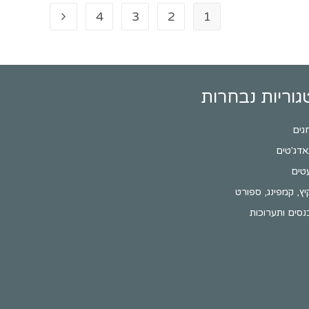
4
3
2
1
גוריות נבחרות
גים
אדג'טים
טים
יץ, קמפינג, ספורט
נסים ותערוכות