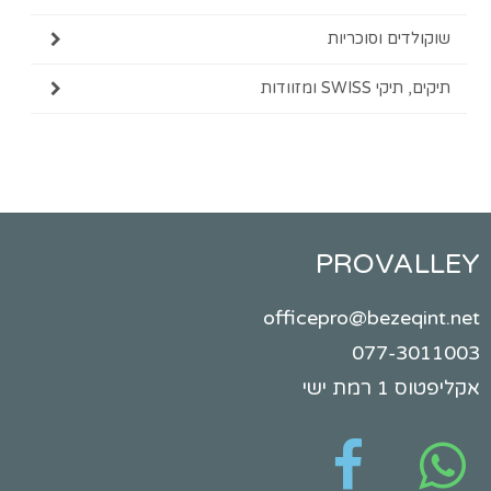
ים וסוכריות
SWI ומזוודות
PROVA
officepro@beze
077-
ישי