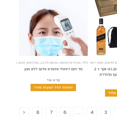
ם חדשים
,
פסח
,
כללי
ראש השנה
,
אביזרים לטיסות, נסיעות ולרכב
,
גאדג'טים
,
חגים
,
כנסים ותערוכ
מארז מתנה וויסקי הכולל בקבוק ג'וני ווקר + 2
מד חום דיגיטלי אינפרא אדום ללא מגע
עץ מהודרת
קרא עוד
הוספה לסל הצעות מחיר
מחיר
8
7
6
…
4
3